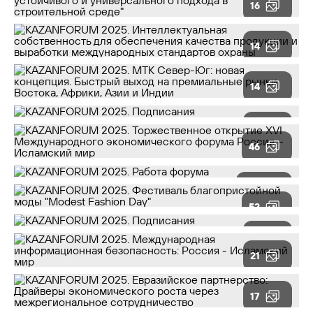
16
14
14
31
46
100
52
13
21
17