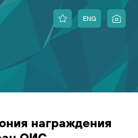
ENG
ония награждения
ран ОИС