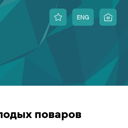
ENG
лодых поваров