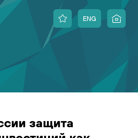
ENG
ссии защита
инвестиций как