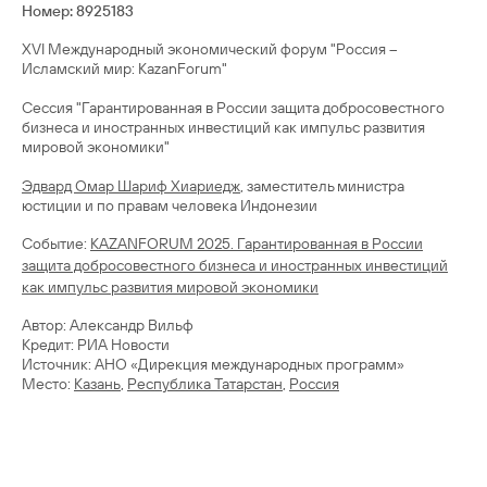
Номер: 8925183
XVI Международный экономический форум "Россия –
Исламский мир: КаzanForum"
Сессия "Гарантированная в России защита добросовестного
бизнеса и иностранных инвестиций как импульс развития
мировой экономики"
Эдвард Омар Шариф Хиариедж
, заместитель министра
юстиции и по правам человека Индонезии
Cобытие:
KAZANFORUM 2025. Гарантированная в России
защита добросовестного бизнеса и иностранных инвестиций
как импульс развития мировой экономики
Автор: Александр Вильф
Кредит: РИА Новости
Источник: АНО «Дирекция международных программ»
Место:
Казань
,
Республика Татарстан
,
Россия