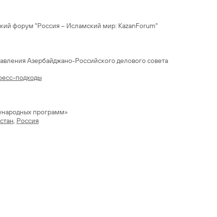
ий форум "Россия – Исламский мир: КаzanForum"
есс-подходы
ународных программ»
стан
,
Россия