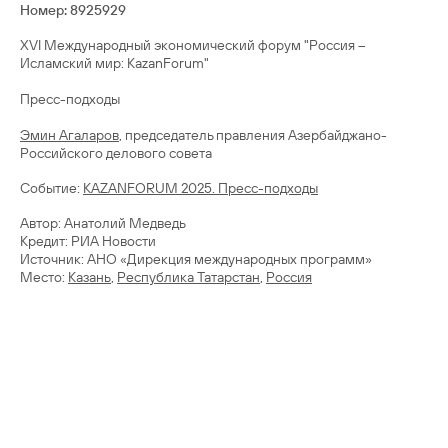
Номер: 8925929
XVI Международный экономический форум "Россия –
Исламский мир: КаzanForum"
Пресс-подходы
Эмин Агаларов
, председатель правления Азербайджано-
Cобытие:
KAZANFORUM 2025. Пресс-подходы
Автор: Анатолий Медведь
Кредит: РИА Новости
Источник: АНО «Дирекция международных программ»
Место:
Казань
,
Республика Татарстан
,
Россия