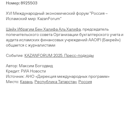
Номер: 8925503
XVI Международный экономический форум "Россия –
Исламский мир: КаzanForum"
Шейх Ибрагим Бен Халифа Аль Халифа
, председатель
попечительского совета Организации бухгалтерского учета и
аудита исламских финансовых учреждений AAOIFI (Бахрейн)
общается с журналистами
Cобытие:
KAZANFORUM 2025. Пресс-подходы
Автор: Максим Богодвид
Кредит: РИА Новости
Источник: АНО «Дирекция международных программ»
Место:
Казань
,
Республика Татарстан
,
Россия