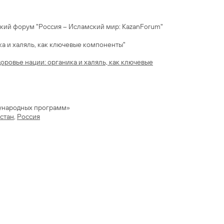
ий форум "Россия – Исламский мир: КаzanForum"
ка и халяль, как ключевые компоненты"
ровье нации: органика и халяль, как ключевые
ународных программ»
стан
,
Россия